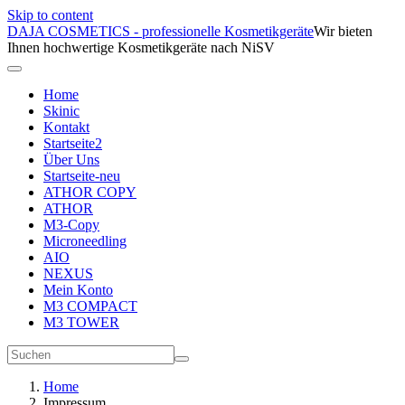
Skip to content
DAJA COSMETICS - professionelle Kosmetikgeräte
Wir bieten
Ihnen hochwertige Kosmetikgeräte nach NiSV
Home
Skinic
Kontakt
Startseite2
Über Uns
Startseite-neu
ATHOR COPY
ATHOR
M3-Copy
Microneedling
AIO
NEXUS
Mein Konto
M3 COMPACT
M3 TOWER
Home
Impressum